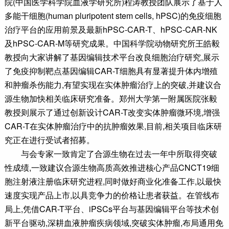
院(中国医学科学院血液学研究所)程涛教授团队展示了基于人
多能干细胞(human pluripotent stem cells, hPSC)的免疫细胞
治疗平台的应用前景及最新hPSC-CAR-T、hPSC-CAR-NK
及hPSC-CAR-M等研究成果。中国科学院动物研究所王皓毅
教授向大家讲解了基因编辑技术平台改良细胞治疗研究,展示
了免疫抑制靶点基因编辑CAR-T细胞具有显著提升体内增殖
和肿瘤杀伤能力,有望实现在实体肿瘤治疗上的突破,并建议合
源生物加快相关临床研究准备。郑州大学第一附属医院张毅
教授则展示了通过创新设计CAR-T改变实体肿瘤微环境,增强
CAR-T在实体肿瘤治疗中的抗肿瘤效果,目前,相关项目临床研
究正在进行受试者招募。
与会专家一致肯定了合源生物在过去一年中所取得突破
性成绩,一致建议合源生物高质高效推进核心产品CNCT19细
胞注射液注册临床研究进程,同时做好商业化准备工作,以最快
速度实现产品上市,以具竞争力的价格让患者获益。在管线布
局上,凭借CAR-T平台、iPSCs平台与基因编辑平台等技术创
新平台驱动,深耕血液肿瘤疾病领域,突破实体肿瘤,布局通用免