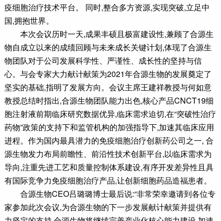
疫细胞治疗技术平台。 同时,整合多方资源,实现突破,立足中
国,拥抱世界。
本次会议历时一天,成果丰硕且极富建设性,兼顾了合源生
物自成立以来的成绩回顾与未来成长关键计划,体现了合源生
物团队对于公司发展科学性、严谨性、成长性的坚持与信
心。与会专家大力献计献策为2021年合源生物的发展奠定了
坚实的基础,指明了发展方向。会议主席王建祥教授与何如意
教授总结时指出,合源生物团队能力出色,核心产品CNCT19细
胞注射液前期临床研究数据优异,临床需求迫切,在“突破性治疗
药物”政策的支持下和监管机构的加强指导下,加速其临床应用
进程。作为国内最具潜力的免疫细胞治疗创新药公司之一, 合
源生物发力布局前瞻性、前沿性技术创新平台,以临床需求为
导向,注重先进工艺和质量控制体系建设,有序开发差异性且具
有国际竞争力免疫细胞治疗产品,让创新细胞药品造福患者。
合源生物CEO吕璐璐博士最后说:“非常荣幸邀请到各位专
家参加此次会议,为合源生物的下一步发展献计献策并提供有
力坚定的支持,合源生物将继续完善产业化核心能力建设,加速