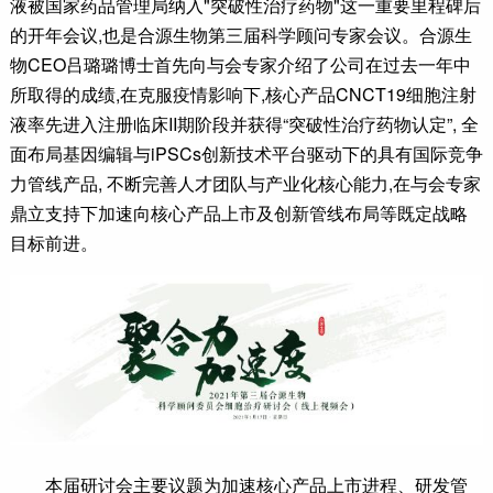
液被国家药品管理局纳入"突破性治疗药物"这一重要里程碑后
的开年会议,也是合源生物第三届科学顾问专家会议。合源生
物CEO吕璐璐博士首先向与会专家介绍了公司在过去一年中
所取得的成绩,在克服疫情影响下,核心产品CNCT19细胞注射
液率先进入注册临床II期阶段并获得“突破性治疗药物认定”, 全
面布局基因编辑与iPSCs创新技术平台驱动下的具有国际竞争
力管线产品, 不断完善人才团队与产业化核心能力,在与会专家
鼎立支持下加速向核心产品上市及创新管线布局等既定战略
目标前进。
本届研讨会主要议题为加速核心产品上市进程、研发管