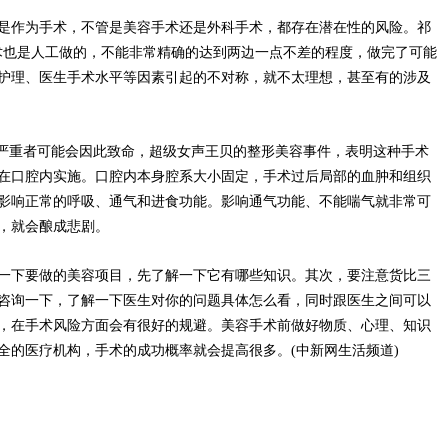
作为手术，不管是美容手术还是外科手术，都存在潜在性的风险。祁
术也是人工做的，不能非常精确的达到两边一点不差的程度，做完了可能
护理、医生手术水平等因素引起的不对称，就不太理想，甚至有的涉及
严重者可能会因此致命，超级女声王贝的整形美容事件，表明这种手术
在口腔内实施。口腔内本身腔系大小固定，手术过后局部的血肿和组织
影响正常的呼吸、通气和进食功能。影响通气功能、不能喘气就非常可
，就会酿成悲剧。
下要做的美容项目，先了解一下它有哪些知识。其次，要注意货比三
咨询一下，了解一下医生对你的问题具体怎么看，同时跟医生之间可以
，在手术风险方面会有很好的规避。美容手术前做好物质、心理、知识
全的医疗机构，手术的成功概率就会提高很多。(中新网生活频道)