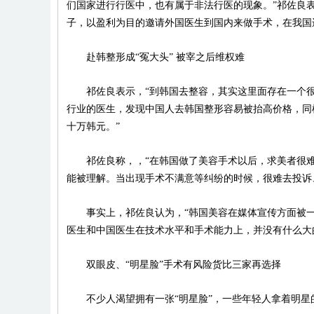
们国家进行行医中，也有属于非法行医的现象。”祁佐良
子，以盈利为目的邀请外国医生到国内来做手术，在我国
赴韩整形成“冤大头” 被宰之后维权难
祁佐良表示，“到韩国去整容，其实这里面存在一个很大
行业的医生，发现中国人去韩国整形容易被抬高价格，同
十万韩元。”
祁佐良称，，“在韩国做了美容手术以后，求美者很难
能被理解。当出现手术不满意等纠纷的时候，很难去投诉
事实上，祁佐良认为，“韩国美容在媒体宣传方面被一
医生和中国医生在技术水平和手术能力上，并没有什么大
双眼皮、“明星脸”手术有风险货比三家再选择
不少人渴望拥有一张“明星脸”，一些年轻人拿着明星