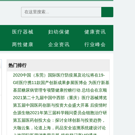
医疗器械
妇幼保健
健康资讯
两性健康
企业资讯
行业峰会
热门排行
2020中国（东莞）国际医疗防疫展及论坛将在19-
GE医疗携11款国产创新成果参展医博会 为医疗新基
20日举办
基层糖尿病管理专项暨健康控糖行动 总结会在京顺
建再添动能
2021第二十九届中国中西部（重庆）医疗器械博览
利召开
第五届中国医药创新与投资大会盛大开幕 后疫情时
会
合源生物2021年第三届科学顾问委员会细胞治疗研
代共话医药创新发展新趋势
第五届医药创投大会：探讨全球创新与投资趋势，
讨会成功举办，全面布局细胞治疗创新管线
大咖云集，论道上海，药品安全追溯系统建设讨论
共同应对健康的挑战