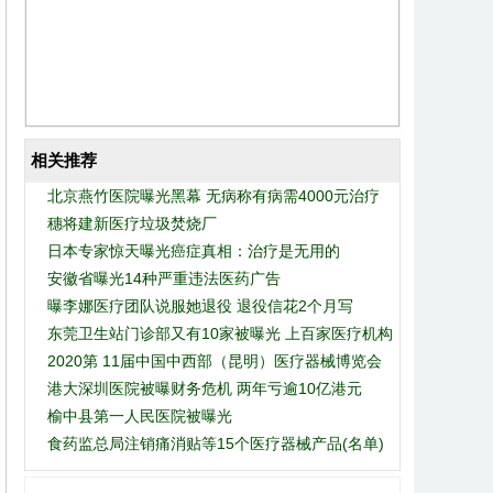
相关推荐
北京燕竹医院曝光黑幕 无病称有病需4000元治疗
穗将建新医疗垃圾焚烧厂
【附民营医院敛财方式】
日本专家惊天曝光癌症真相：治疗是无用的
安徽省曝光14种严重违法医药广告
曝李娜医疗团队说服她退役 退役信花2个月写
东莞卫生站门诊部又有10家被曝光 上百家医疗机构
2020第 11届中国中西部（昆明）医疗器械博览会
完整黑名单
港大深圳医院被曝财务危机 两年亏逾10亿港元
榆中县第一人民医院被曝光
食药监总局注销痛消贴等15个医疗器械产品(名单)