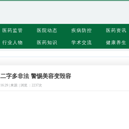
医药监管
医院动态
疾病防控
医药资讯
行业人物
医药知识
学术交流
健康养生
二字多非法 警惕美容变毁容
 16:29 | 来源: | 浏览 ：
2237次